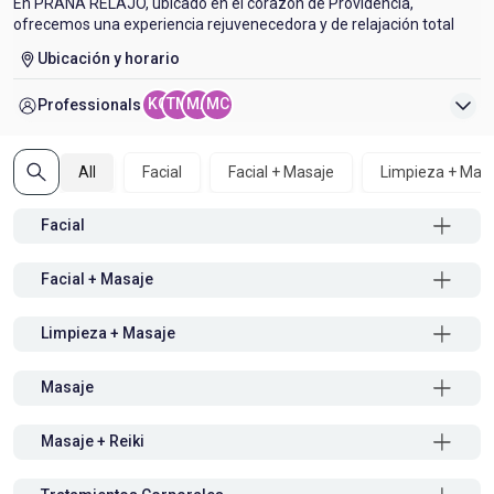
En PRANA RELAJO, ubicado en el corazón de Providencia,
ofrecemos una experiencia rejuvenecedora y de relajación total
para el cuerpo y la mente. Nuestros servicios estrella incluyen el
Ubicación y horario
Masaje Combinado de Cuerpo Completo, que mezcla técnicas de
relajación y descontracturante, y el exclusivo Masaje Combinado
KG
TM
MA
MC
Professionals
EXTENDIDO con piedras calientes, diseñado para proporcionar un
alivio profundo y duradero. Para una experiencia de desconexión
completa, nuestro paquete "DESCONEXIÓN TOTAL" combina una
limpieza facial profunda con un peeling enzimático y un masaje
All
Facial
Facial + Masaje
Limpieza + Mas
de cuerpo completo a elección. Además, ofrecemos el masaje
descontracturante cérvico craneal y el drenaje linfático manual
Facial
de cuerpo completo, pensados para mejorar tu bienestar integral.
Visítanos y deja que nuestros profesionales te guíen hacia un
estado de paz y equilibrio absoluto.
Facial + Masaje
Limpieza + Masaje
Masaje
Masaje + Reiki